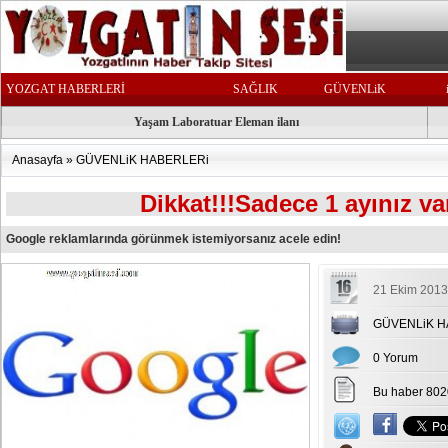
YOZGAT HABERLERİ
SAĞLIK
GÜVENLiK
Yaşam Laboratuar Eleman ilanı
Anasayfa
»
GÜVENLiK HABERLERi
Dikkat!!!Sadece 1 ayınız va
Google reklamlarında görünmek istemiyorsanız acele edin!
21 Ekim 2013
GÜVENLiK H
0 Yorum
Bu haber 802