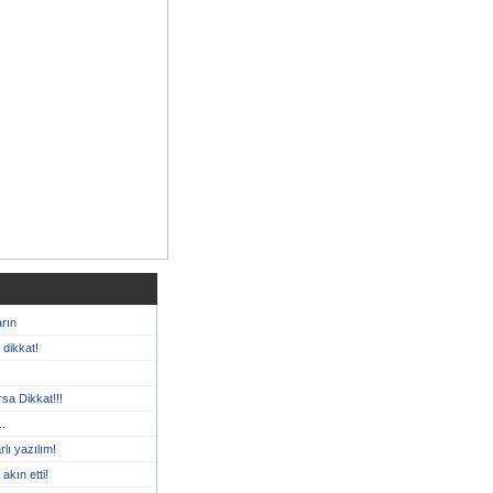
arın
 dikkat!
sa Dikkat!!!
..
lı yazılım!
 akın etti!