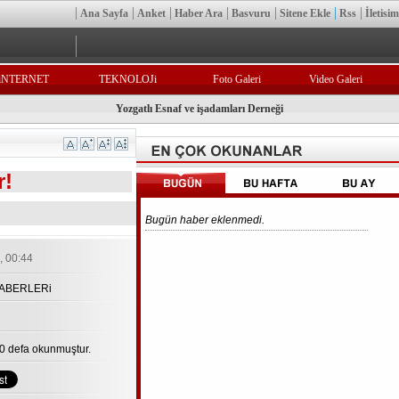
Ana Sayfa
Anket
Haber Ara
Basvuru
Sitene Ekle
Rss
İletisim
iNTERNET
TEKNOLOJi
Foto Galeri
Video Galeri
Yozgatlı Esnaf ve işadamları Derneği
r!
Bugün haber eklenmedi.
, 00:44
ABERLERi
0 defa okunmuştur.