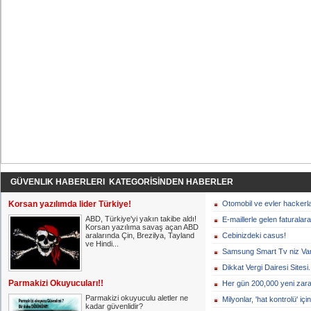
GÜVENLIK HABERLERI KATEGORİSİNDEN HABERLER
Korsan yazılımda lider Türkiye!
Otomobil ve evler hackerl
ABD, Türkiye'yi yakın takibe aldı!
E-maillerle gelen faturalara
Korsan yazılıma savaş açan ABD
aralarında Çin, Brezilya, Tayland
Cebinizdeki casus!
ve Hindi...
Samsung Smart Tv niz Var
Dikkat Vergi Dairesi Sitesi.
Parmakizi Okuyucuları!!
Her gün 200,000 yeni zarar
Parmakizi okuyuculu aletler ne
Milyonlar, 'hat kontrolü' için
kadar güvenlidir?