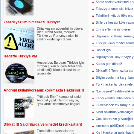
Sahte siteler verilerinizi ç
Televizyonunuz sizi izliyor
Tehditlerin yüzde 99'u onu 
Zararlı yazılımın merkezi Türkiye!
Binlerce hesabı köle yapmı
Dijital yaşam güvenliğinin dünya
Emniyet'ten virüs uyarısı
lideri Trend Micro, merkezi
Türkiye ve Romanya olan bir
Bilgisayar kullanacılarına 
saldırı keşfettiğini duyur...
Türkiye virüs tehdidi altınd
Devlet için
Hedefte Türkiye Var!
Bilgisayarları cayır cayır 
Hesperbot: Bu uyarı Türkiye için!
Kabus geri döndü!
Ortaya çıkan bu yeni tehlikenin
tehdit ettiği ülkeler listesinin en
Dikkat!!! 9 Temmuz'da canı
tepesinde ...
Bilişim suçlarına karşı bun
Türk hacker'lar dev siteleri
Android kullanıyorsanız korkmakta Haklısınız!!!
"En başarılı" sahtekarlıklar
"Yüksek Risk" kategorisindeki
Kendi kendini imha eden ha
Android yazılımlarının sayısı,
"yok artık" dedirtmeye başladı!
Güvenilecek tek tarayıcı o
Siber saldırıda yeni dalga!
Çocuklarınızın güvenliğini 
Dikkat !!! Saldırılarda yeni hedef kredi kartları!
internette gizliliğinizi koru
Trend Micro uzmanlarının
Kızıl Hackerlar polisi hackl