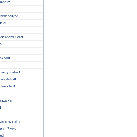
almasın!
!
hedef alıyor!
şlar!
çok önemli uyarı
a!
yakıyor!
nız yanabilir!
lara dikkat!
 hack'ledi!
!
fıza kartı!
!
garantiye alın!
manın 7 yolu!
edi!