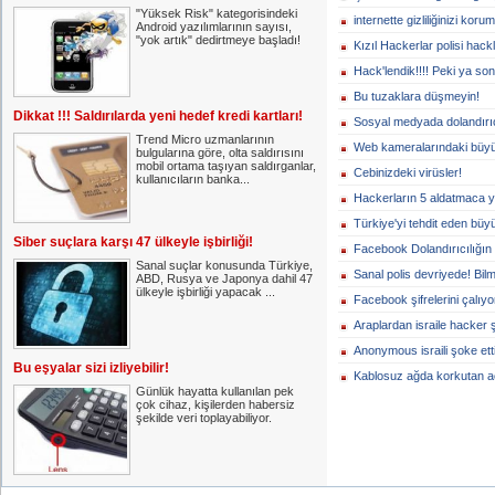
"Yüksek Risk" kategorisindeki
internette gizliliğinizi koru
Android yazılımlarının sayısı,
"yok artık" dedirtmeye başladı!
Kızıl Hackerlar polisi hackl
Hack'lendik!!!! Peki ya so
Bu tuzaklara düşmeyin!
Dikkat !!! Saldırılarda yeni hedef kredi kartları!
Sosyal medyada dolandırıc
Trend Micro uzmanlarının
Web kameralarındaki büyük
bulgularına göre, olta saldırısını
mobil ortama taşıyan saldırganlar,
Cebinizdeki virüsler!
kullanıcıların banka...
Hackerların 5 aldatmaca y
Türkiye'yi tehdit eden büyü
Siber suçlara karşı 47 ülkeyle işbirliği!
Facebook Dolandırıcılığın 
Sanal suçlar konusunda Türkiye,
Sanal polis devriyede! Bi
ABD, Rusya ve Japonya dahil 47
ülkeyle işbirliği yapacak ...
Facebook şifrelerini çalıyor
Araplardan israile hacker 
Anonymous israili şoke etti
Bu eşyalar sizi izliyebilir!
Kablosuz ağda korkutan a
Günlük hayatta kullanılan pek
çok cihaz, kişilerden habersiz
şekilde veri toplayabiliyor.