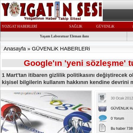
YOZGAT HABERLERİ
SAĞLIK
GÜVENLiK
Yaşam Laboratuar Eleman ilanı
Anasayfa
»
GÜVENLiK HABERLERi
Google'ın 'yeni sözleşme' t
1 Mart'tan itibaren gizlilik politikasını değiştirecek 
kişisel bilgilerin kullanım hakkının kendine devrini
30 Ocak 2012
GÜVENLiK H
0 Yorum
Bu haber 738