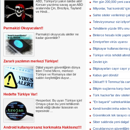
ABD, Türkiye'yi yakın takibe aldı!
Her gün 200,000 yeni zarar
Korsan yazılıma savaş açan ABD
aralarında Çin, Brezilya, Tayland
Milyonlar, 'hat kontrolü' için
ve Hindi...
Sahte siteler verilerinizi ç
Televizyonunuz sizi izliyor
Parmakizi Okuyucuları!!
Tehditlerin yüzde 99'u onu 
Parmakizi okuyuculu aletler ne
Binlerce hesabı köle yapmı
kadar güvenlidir?
Emniyet'ten virüs uyarısı
Bilgisayar kullanacılarına 
Türkiye virüs tehdidi altınd
Zararlı yazılımın merkezi Türkiye!
Devlet için
Dijital yaşam güvenliğinin dünya
Bilgisayarları cayır cayır 
lideri Trend Micro, merkezi
Türkiye ve Romanya olan bir
Kabus geri döndü!
saldırı keşfettiğini duyur...
Dikkat!!! 9 Temmuz'da canı
Bilişim suçlarına karşı bun
Hedefte Türkiye Var!
Türk hacker'lar dev siteleri
Hesperbot: Bu uyarı Türkiye için!
"En başarılı" sahtekarlıklar
Ortaya çıkan bu yeni tehlikenin
tehdit ettiği ülkeler listesinin en
Kendi kendini imha eden ha
tepesinde ...
Güvenilecek tek tarayıcı o
Siber saldırıda yeni dalga!
Android kullanıyorsanız korkmakta Haklısınız!!!
Çocuklarınızın güvenliğini 