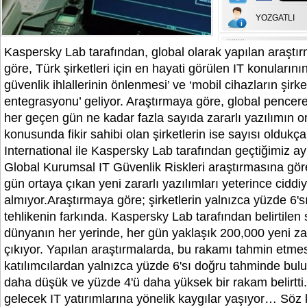
YOZGATLI
Kaspersky Lab tarafından, global olarak yapılan araştı
göre, Türk şirketleri için en hayati görülen IT konuların
güvenlik ihlallerinin önlenmesi’ ve ‘mobil cihazların şirke
entegrasyonu’ geliyor. Araştırmaya göre, global pencer
her geçen gün ne kadar fazla sayıda zararlı yazılımın or
konusunda fikir sahibi olan şirketlerin ise sayısı oldukç
International ile Kaspersky Lab tarafından geçtiğimiz a
Global Kurumsal IT Güvenlik Riskleri araştırmasına göre
gün ortaya çıkan yeni zararlı yazılımları yeterince ciddi
almıyor.Araştırmaya göre; şirketlerin yalnızca yüzde 6'
tehlikenin farkında. Kaspersky Lab tarafından belirtilen
dünyanın her yerinde, her gün yaklaşık 200,000 yeni zar
çıkıyor. Yapılan araştırmalarda, bu rakamı tahmin etmes
katılımcılardan yalnızca yüzde 6'sı doğru tahminde bul
daha düşük ve yüzde 4'ü daha yüksek bir rakam belirtti. 
gelecek IT yatırımlarına yönelik kaygılar yaşıyor… Söz