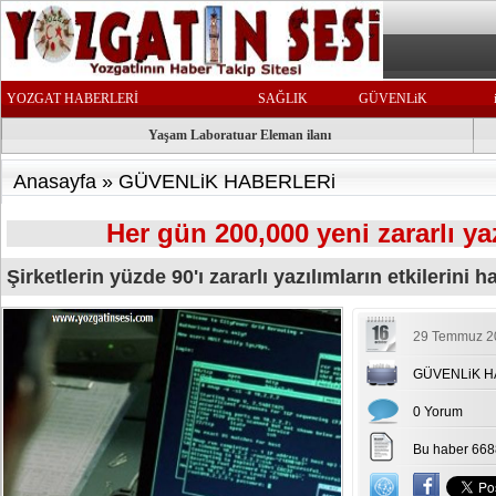
YOZGAT HABERLERİ
SAĞLIK
GÜVENLiK
Yaşam Laboratuar Eleman ilanı
Anasayfa
»
GÜVENLiK HABERLERi
Her gün 200,000 yeni zararlı ya
Şirketlerin yüzde 90'ı zararlı yazılımların etkilerini ha
29 Temmuz 20
GÜVENLiK H
0 Yorum
Bu haber 668