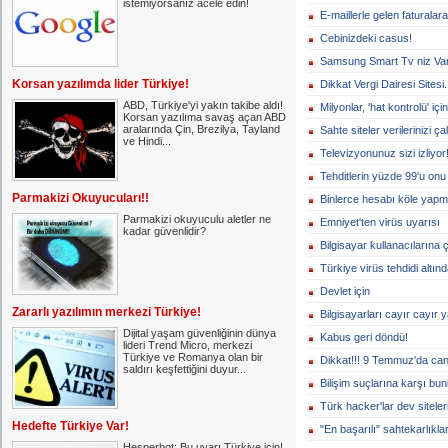
istemiyorsanız acele edin!
E-maillerle gelen faturalara
Cebinizdeki casus!
Samsung Smart Tv niz Var
Korsan yazılımda lider Türkiye!
Dikkat Vergi Dairesi Sitesi.
ABD, Türkiye'yi yakın takibe aldı!
Milyonlar, 'hat kontrolü' için
Korsan yazılıma savaş açan ABD
aralarında Çin, Brezilya, Tayland
Sahte siteler verilerinizi ç
ve Hindi...
Televizyonunuz sizi izliyor
Tehditlerin yüzde 99'u onu 
Parmakizi Okuyucuları!!
Binlerce hesabı köle yapmı
Parmakizi okuyuculu aletler ne
Emniyet'ten virüs uyarısı
kadar güvenlidir?
Bilgisayar kullanacılarına 
Türkiye virüs tehdidi altınd
Devlet için
Zararlı yazılımın merkezi Türkiye!
Bilgisayarları cayır cayır 
Dijital yaşam güvenliğinin dünya
Kabus geri döndü!
lideri Trend Micro, merkezi
Türkiye ve Romanya olan bir
Dikkat!!! 9 Temmuz'da canı
saldırı keşfettiğini duyur...
Bilişim suçlarına karşı bun
Türk hacker'lar dev siteleri
Hedefte Türkiye Var!
"En başarılı" sahtekarlıklar
Hesperbot: Bu uyarı Türkiye için!