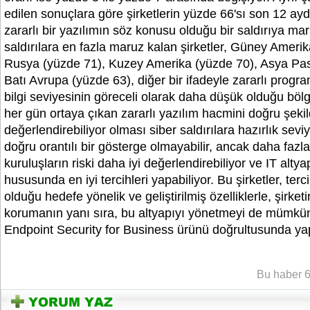
edilen sonuçlara göre şirketlerin yüzde 66'sı son 12 ayd
zararlı bir yazılımın söz konusu olduğu bir saldırıya ma
saldırılara en fazla maruz kalan şirketler, Güney Ameri
Rusya (yüzde 71), Kuzey Amerika (yüzde 70), Asya Pasi
Batı Avrupa (yüzde 63), diğer bir ifadeyle zararlı prog
bilgi seviyesinin göreceli olarak daha düşük olduğu bölge
her gün ortaya çıkan zararlı yazılım hacmini doğru şeki
değerlendirebiliyor olması siber saldırılara hazırlık sev
doğru orantılı bir gösterge olmayabilir, ancak daha fazla 
kuruluşların riski daha iyi değerlendirebiliyor ve IT alt
hususunda en iyi tercihleri yapabiliyor. Bu şirketler, terci
olduğu hedefe yönelik ve geliştirilmiş özelliklerle, şirketi
korumanın yanı sıra, bu altyapıyı yönetmeyi de mümkü
Endpoint Security for Business ürünü doğrultusunda yapa
YOZGATIN SESi
Bu haber 6