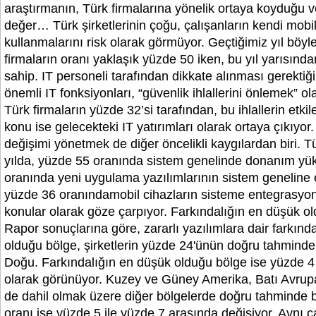
araştırmanın, Türk firmalarına yönelik ortaya koyduğu ve
değer… Türk şirketlerinin çoğu, çalışanların kendi mobil
kullanmalarını risk olarak görmüyor. Geçtiğimiz yıl böy
firmaların oranı yaklaşık yüzde 50 iken, bu yıl yarısında
sahip. IT personeli tarafından dikkate alınması gerekti
önemli IT fonksiyonları, “güvenlik ihlallerini önlemek” olar
Türk firmaların yüzde 32’si tarafından, bu ihlallerin etki
konu ise gelecekteki IT yatırımları olarak ortaya çıkıyor.
değişimi yönetmek de diğer öncelikli kaygılardan biri. T
yılda, yüzde 55 oranında sistem genelinde donanım yü
oranında yeni uygulama yazılımlarının sistem geneline
yüzde 36 oranındamobil cihazların sisteme entegrasyo
konular olarak göze çarpıyor. Farkındalığın en düşük o
Rapor sonuçlarına göre, zararlı yazılımlara dair farkınd
olduğu bölge, şirketlerin yüzde 24'ünün doğru tahmind
Doğu. Farkındalığın en düşük olduğu bölge ise yüzde 4
olarak görünüyor. Kuzey ve Güney Amerika, Batı Avrupa
de dahil olmak üzere diğer bölgelerde doğru tahminde b
oranı ise yüzde 5 ile yüzde 7 arasında değişiyor. Aynı 