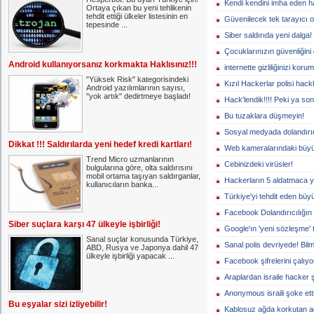
Kendi kendini imha eden ha
Ortaya çıkan bu yeni tehlikenin
tehdit ettiği ülkeler listesinin en
Güvenilecek tek tarayıcı o
tepesinde ...
Siber saldırıda yeni dalga!
Çocuklarınızın güvenliğini 
Android kullanıyorsanız korkmakta Haklısınız!!!
internette gizliliğinizi koru
"Yüksek Risk" kategorisindeki
Kızıl Hackerlar polisi hackl
Android yazılımlarının sayısı,
"yok artık" dedirtmeye başladı!
Hack'lendik!!!! Peki ya so
Bu tuzaklara düşmeyin!
Sosyal medyada dolandırıc
Dikkat !!! Saldırılarda yeni hedef kredi kartları!
Web kameralarındaki büyük
Trend Micro uzmanlarının
Cebinizdeki virüsler!
bulgularına göre, olta saldırısını
mobil ortama taşıyan saldırganlar,
Hackerların 5 aldatmaca y
kullanıcıların banka...
Türkiye'yi tehdit eden büyü
Facebook Dolandırıcılığın 
Siber suçlara karşı 47 ülkeyle işbirliği!
Google'ın 'yeni sözleşme' 
Sanal suçlar konusunda Türkiye,
Sanal polis devriyede! Bi
ABD, Rusya ve Japonya dahil 47
ülkeyle işbirliği yapacak ...
Facebook şifrelerini çalıyor
Araplardan israile hacker 
Anonymous israili şoke etti
Bu eşyalar sizi izliyebilir!
Kablosuz ağda korkutan a