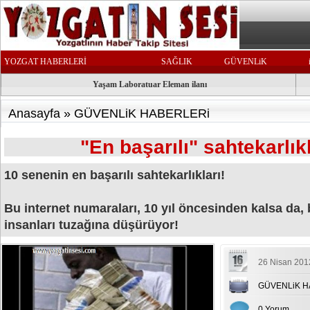
YOZGAT HABERLERİ
SAĞLIK
GÜVENLiK
Yaşam Laboratuar Eleman ilanı
Anasayfa
»
GÜVENLiK HABERLERi
"En başarılı" sahtekarlık
10 senenin en başarılı sahtekarlıkları!
Bu internet numaraları, 10 yıl öncesinden kalsa da,
insanları tuzağına düşürüyor!
26 Nisan 201
GÜVENLiK H
0 Yorum