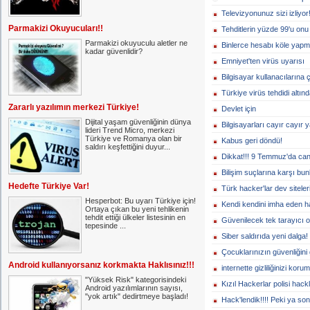
Televizyonunuz sizi izliyor
Parmakizi Okuyucuları!!
Tehditlerin yüzde 99'u onu 
Parmakizi okuyuculu aletler ne
Binlerce hesabı köle yapmı
kadar güvenlidir?
Emniyet'ten virüs uyarısı
Bilgisayar kullanacılarına 
Türkiye virüs tehdidi altınd
Zararlı yazılımın merkezi Türkiye!
Devlet için
Dijital yaşam güvenliğinin dünya
Bilgisayarları cayır cayır 
lideri Trend Micro, merkezi
Türkiye ve Romanya olan bir
Kabus geri döndü!
saldırı keşfettiğini duyur...
Dikkat!!! 9 Temmuz'da canı
Bilişim suçlarına karşı bun
Hedefte Türkiye Var!
Türk hacker'lar dev siteleri
Hesperbot: Bu uyarı Türkiye için!
Kendi kendini imha eden ha
Ortaya çıkan bu yeni tehlikenin
tehdit ettiği ülkeler listesinin en
Güvenilecek tek tarayıcı o
tepesinde ...
Siber saldırıda yeni dalga!
Çocuklarınızın güvenliğini 
Android kullanıyorsanız korkmakta Haklısınız!!!
internette gizliliğinizi koru
"Yüksek Risk" kategorisindeki
Kızıl Hackerlar polisi hackl
Android yazılımlarının sayısı,
"yok artık" dedirtmeye başladı!
Hack'lendik!!!! Peki ya so