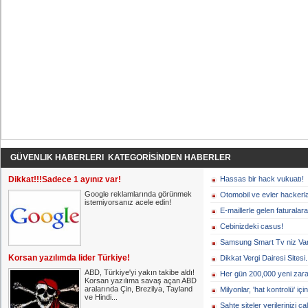
GÜVENLIK HABERLERI KATEGORİSİNDEN HABERLER
Dikkat!!!Sadece 1 ayınız var!
Hassas bir hack vukuatı!
Google reklamlarında görünmek
Otomobil ve evler hackerl
istemiyorsanız acele edin!
E-maillerle gelen faturalara
Cebinizdeki casus!
Samsung Smart Tv niz Var
Korsan yazılımda lider Türkiye!
Dikkat Vergi Dairesi Sitesi.
ABD, Türkiye'yi yakın takibe aldı!
Her gün 200,000 yeni zarar
Korsan yazılıma savaş açan ABD
aralarında Çin, Brezilya, Tayland
Milyonlar, 'hat kontrolü' için
ve Hindi...
Sahte siteler verilerinizi ç