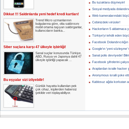
Bu tuzaklara düşmeyin!
Sosyal medyada dolandırıc
Dikkat !!! Saldırılarda yeni hedef kredi kartları!
Web kameralarındaki büyük
Trend Micro uzmanlarının
Cebinizdeki virüsler!
bulgularına göre, olta saldırısını
mobil ortama taşıyan saldırganlar,
Hackerların 5 aldatmaca y
kullanıcıların banka...
Türkiye'yi tehdit eden büyü
Facebook Dolandırıcılığın 
Siber suçlara karşı 47 ülkeyle işbirliği!
Google'ın 'yeni sözleşme' 
Sanal suçlar konusunda Türkiye,
Sanal polis devriyede! Bi
ABD, Rusya ve Japonya dahil 47
ülkeyle işbirliği yapacak ...
Facebook şifrelerini çalıyor
Araplardan israile hacker 
Anonymous israili şoke etti
Bu eşyalar sizi izliyebilir!
Kablosuz ağda korkutan a
Günlük hayatta kullanılan pek
çok cihaz, kişilerden habersiz
şekilde veri toplayabiliyor.