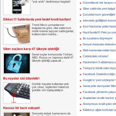
"yok artık" dedirtmeye başladı!
Güvenilecek tek tarayıcı o
Siber saldırıda yeni dalga!
Çocuklarınızın güvenliğini 
Dikkat !!! Saldırılarda yeni hedef kredi kartları!
internette gizliliğinizi koru
Trend Micro uzmanlarının
Kızıl Hackerlar polisi hackl
bulgularına göre, olta saldırısını
mobil ortama taşıyan saldırganlar,
Hack'lendik!!!! Peki ya so
kullanıcıların banka...
Bu tuzaklara düşmeyin!
Sosyal medyada dolandırıc
Siber suçlara karşı 47 ülkeyle işbirliği!
Web kameralarındaki büyük
Sanal suçlar konusunda Türkiye,
Cebinizdeki virüsler!
ABD, Rusya ve Japonya dahil 47
ülkeyle işbirliği yapacak ...
Hackerların 5 aldatmaca y
Türkiye'yi tehdit eden büyü
Facebook Dolandırıcılığın 
Bu eşyalar sizi izliyebilir!
Google'ın 'yeni sözleşme' 
Günlük hayatta kullanılan pek
Sanal polis devriyede! Bi
çok cihaz, kişilerden habersiz
şekilde veri toplayabiliyor.
Facebook şifrelerini çalıyor
Araplardan israile hacker 
Anonymous israili şoke etti
Hassas bir hack vukuatı!
Kablosuz ağda korkutan a
Sonunda bebek kamerasını da