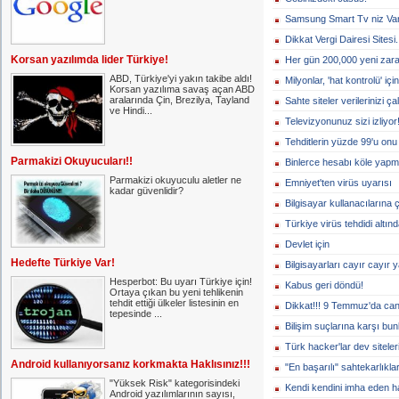
Samsung Smart Tv niz Var
Dikkat Vergi Dairesi Sitesi.
Korsan yazılımda lider Türkiye!
Her gün 200,000 yeni zarar
ABD, Türkiye'yi yakın takibe aldı!
Milyonlar, 'hat kontrolü' için
Korsan yazılıma savaş açan ABD
aralarında Çin, Brezilya, Tayland
Sahte siteler verilerinizi ç
ve Hindi...
Televizyonunuz sizi izliyor
Tehditlerin yüzde 99'u onu 
Parmakizi Okuyucuları!!
Binlerce hesabı köle yapmı
Parmakizi okuyuculu aletler ne
Emniyet'ten virüs uyarısı
kadar güvenlidir?
Bilgisayar kullanacılarına 
Türkiye virüs tehdidi altınd
Devlet için
Hedefte Türkiye Var!
Bilgisayarları cayır cayır 
Hesperbot: Bu uyarı Türkiye için!
Kabus geri döndü!
Ortaya çıkan bu yeni tehlikenin
tehdit ettiği ülkeler listesinin en
Dikkat!!! 9 Temmuz'da canı
tepesinde ...
Bilişim suçlarına karşı bun
Türk hacker'lar dev siteleri
Android kullanıyorsanız korkmakta Haklısınız!!!
"En başarılı" sahtekarlıklar
"Yüksek Risk" kategorisindeki
Kendi kendini imha eden ha
Android yazılımlarının sayısı,