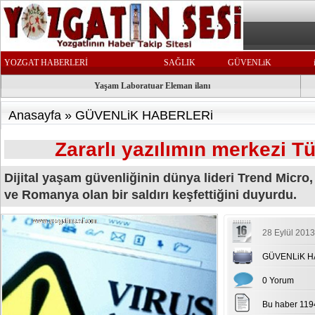
YOZGAT HABERLERİ
SAĞLIK
GÜVENLiK
Yaşam Laboratuar Eleman ilanı
Anasayfa
»
GÜVENLiK HABERLERi
Zararlı yazılımın merkezi Tü
Dijital yaşam güvenliğinin dünya lideri Trend Micro
ve Romanya olan bir saldırı keşfettiğini duyurdu.
28 Eylül 2013
GÜVENLiK H
0 Yorum
Bu haber 119