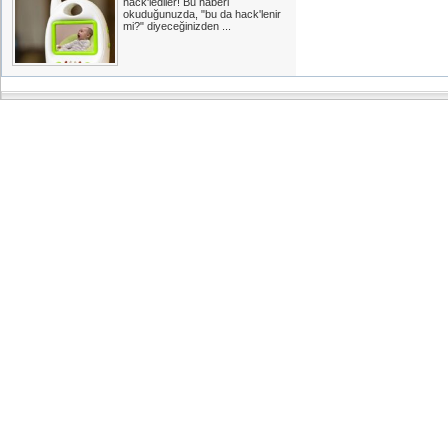
hack'lediler! Bu haberi
okuduğunuzda, "bu da hack'lenir
mi?" diyeceğinizden ...