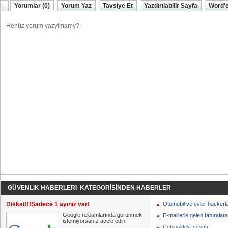
Yorumlar (0)
Yorum Yaz
Tavsiye Et
Yazdırılabilir Sayfa
Word'e
GÜVENLIK HABERLERI KATEGORİSİNDEN HABERLER
Dikkat!!!Sadece 1 ayınız var!
Otomobil ve evler hackerl
Google reklamlarında görünmek
E-maillerle gelen faturalara
istemiyorsanız acele edin!
Cebinizdeki casus!