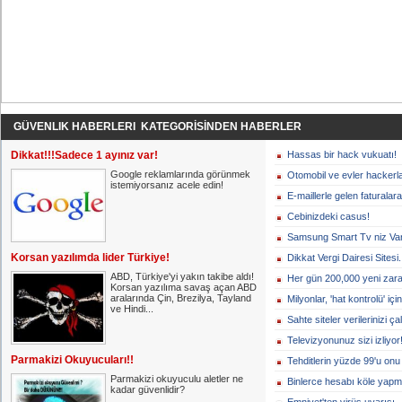
GÜVENLIK HABERLERI KATEGORİSİNDEN HABERLER
Dikkat!!!Sadece 1 ayınız var!
Hassas bir hack vukuatı!
Google reklamlarında görünmek
Otomobil ve evler hackerl
istemiyorsanız acele edin!
E-maillerle gelen faturalara
Cebinizdeki casus!
Samsung Smart Tv niz Var
Korsan yazılımda lider Türkiye!
Dikkat Vergi Dairesi Sitesi.
ABD, Türkiye'yi yakın takibe aldı!
Her gün 200,000 yeni zarar
Korsan yazılıma savaş açan ABD
aralarında Çin, Brezilya, Tayland
Milyonlar, 'hat kontrolü' için
ve Hindi...
Sahte siteler verilerinizi ç
Televizyonunuz sizi izliyor
Parmakizi Okuyucuları!!
Tehditlerin yüzde 99'u onu 
Parmakizi okuyuculu aletler ne
Binlerce hesabı köle yapmı
kadar güvenlidir?