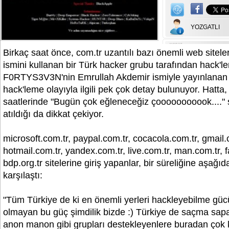
YOZGATLI
Birkaç saat önce, com.tr uzantılı bazı önemli web site
ismini kullanan bir Türk hacker grubu tarafından hack'len
F0RTYS3V3N'nin Emrullah Akdemir ismiyle yayınlanan
hack'leme olayıyla ilgili pek çok detay bulunuyor. Hatta
saatlerinde "Bugün çok eğleneceğiz çooooooooook...." şe
atıldığı da dikkat çekiyor.
microsoft.com.tr, paypal.com.tr, cocacola.com.tr, gmail.
hotmail.com.tr, yandex.com.tr, live.com.tr, man.com.tr, f
bdp.org.tr sitelerine giriş yapanlar, bir süreliğine aşağı
karşılaştı:
"Tüm Türkiye de ki en önemli yerleri hackleyebilme gü
olmayan bu güç şimdilik bizde :) Türkiye de saçma sa
anon manon gibi grupları destekleyenlere buradan çok k