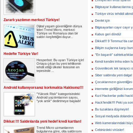
Emniyet'ten virüs uyarısı
Bilgisayar kullanacılarına 
Türkiye virüs tehdidi altınd
Zararlı yazılımın merkezi Türkiye!
Devlet için
Dijital yaşam güvenliğinin dünya
Bilgisayarları cayır cayır 
lideri Trend Micro, merkezi
Türkiye ve Romanya olan bir
Kabus geri döndü!
saldırı keşfettiğini duyur...
Dikkat!!! 9 Temmuz'da canı
Bilişim suçlarına karşı bun
Hedefte Türkiye Var!
"En başarılı" sahtekarlıklar
Hesperbot: Bu uyarı Türkiye için!
Kendi kendini imha eden ha
Ortaya çıkan bu yeni tehlikenin
tehdit ettiği ülkeler listesinin en
Güvenilecek tek tarayıcı o
tepesinde ...
Siber saldırıda yeni dalga!
Çocuklarınızın güvenliğini 
Android kullanıyorsanız korkmakta Haklısınız!!!
internette gizliliğinizi koru
"Yüksek Risk" kategorisindeki
Kızıl Hackerlar polisi hackl
Android yazılımlarının sayısı,
"yok artık" dedirtmeye başladı!
Hack'lendik!!!! Peki ya so
Bu tuzaklara düşmeyin!
Sosyal medyada dolandırıc
Dikkat !!! Saldırılarda yeni hedef kredi kartları!
Web kameralarındaki büyük
Trend Micro uzmanlarının
Cebinizdeki virüsler!
bulgularına göre, olta saldırısını