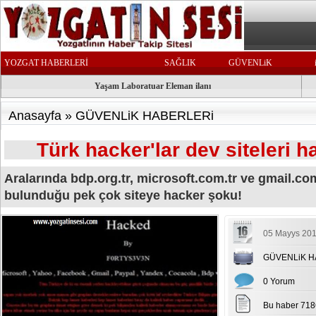
YOZGAT HABERLERİ
SAĞLIK
GÜVENLiK
Yaşam Laboratuar Eleman ilanı
Anasayfa
»
GÜVENLiK HABERLERi
Türk hacker'lar dev siteleri ha
Aralarında bdp.org.tr, microsoft.com.tr ve gmail.com
bulunduğu pek çok siteye hacker şoku!
05 Mayys 201
GÜVENLiK H
0 Yorum
Bu haber 718