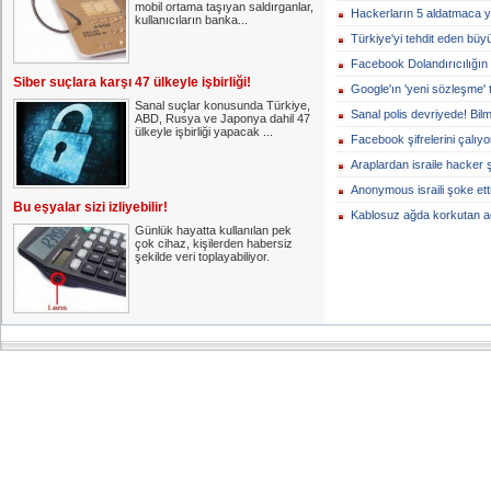
mobil ortama taşıyan saldırganlar,
Hackerların 5 aldatmaca y
kullanıcıların banka...
Türkiye'yi tehdit eden büyü
Facebook Dolandırıcılığın 
Siber suçlara karşı 47 ülkeyle işbirliği!
Google'ın 'yeni sözleşme' 
Sanal suçlar konusunda Türkiye,
Sanal polis devriyede! Bi
ABD, Rusya ve Japonya dahil 47
ülkeyle işbirliği yapacak ...
Facebook şifrelerini çalıyor
Araplardan israile hacker 
Anonymous israili şoke etti
Bu eşyalar sizi izliyebilir!
Kablosuz ağda korkutan a
Günlük hayatta kullanılan pek
çok cihaz, kişilerden habersiz
şekilde veri toplayabiliyor.