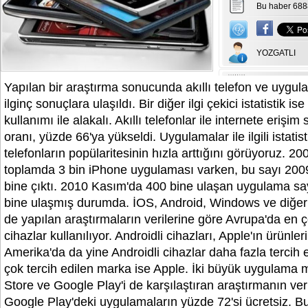
Bu haber 688
YOZGATLI
Yapılan bir araştırma sonucunda akıllı telefon ve uygulama
ilginç sonuçlara ulaşıldı. Bir diğer ilgi çekici istatistik is
kullanımı ile alakalı. Akıllı telefonlar ile internete erişim
oranı, yüzde 66'ya yükseldi. Uygulamalar ile ilgili istatisti
telefonların popülaritesinin hızla arttığını görüyoruz. 20
toplamda 3 bin iPhone uygulaması varken, bu sayı 20
bine çıktı. 2010 Kasım'da 400 bine ulaşan uygulama sa
bine ulaşmış durumda. İOS, Android, Windows ve diğer si
de yapılan araştırmaların verilerine göre Avrupa'da en ç
cihazlar kullanılıyor. Androidli cihazları, Apple'ın ürünleri
Amerika'da da yine Androidli cihazlar daha fazla tercih ed
çok tercih edilen marka ise Apple. İki büyük uygulama
Store ve Google Play'i de karşılaştıran araştırmanın ver
Google Play'deki uygulamaların yüzde 72'si ücretsiz. B