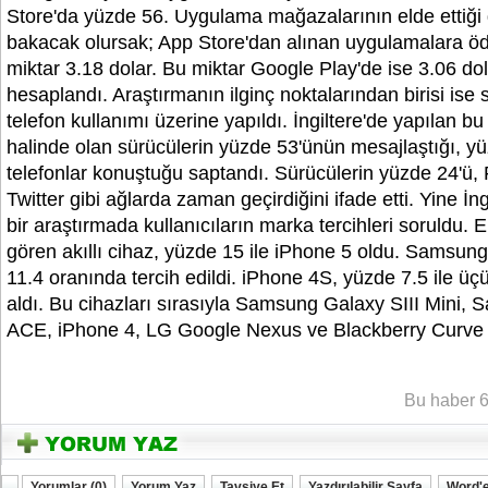
Store'da yüzde 56. Uygulama mağazalarının elde ettiği g
bakacak olursak; App Store'dan alınan uygulamalara ö
miktar 3.18 dolar. Bu miktar Google Play'de ise 3.06 dol
hesaplandı. Araştırmanın ilginç noktalarından birisi ise
telefon kullanımı üzerine yapıldı. İngiltere'de yapılan b
halinde olan sürücülerin yüzde 53'ünün mesajlaştığı, yü
telefonlar konuştuğu saptandı. Sürücülerin yüzde 24'ü
Twitter gibi ağlarda zaman geçirdiğini ifade etti. Yine İng
bir araştırmada kullanıcıların marka tercihleri soruldu. 
gören akıllı cihaz, yüzde 15 ile iPhone 5 oldu. Samsun
11.4 oranında tercih edildi. iPhone 4S, yüzde 7.5 ile üç
aldı. Bu cihazları sırasıyla Samsung Galaxy SIII Mini,
ACE, iPhone 4, LG Google Nexus ve Blackberry Curve 
YOZGATIN SESi
Bu haber 6
Yorumlar (0)
Yorum Yaz
Tavsiye Et
Yazdırılabilir Sayfa
Word'e