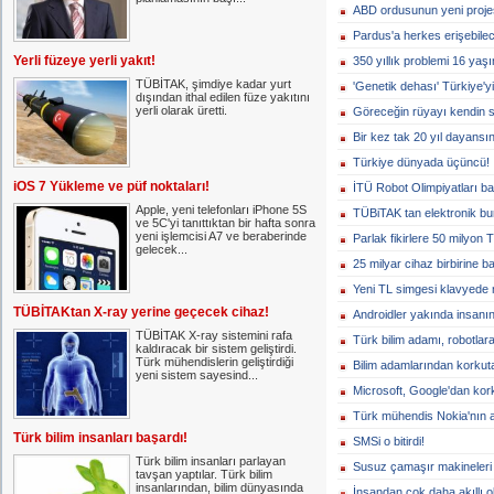
ABD ordusunun yeni projes
Pardus'a herkes erişebile
Yerli füzeye yerli yakıt!
350 yıllık problemi 16 yaş
TÜBİTAK, şimdiye kadar yurt
'Genetik dehası' Türkiye'yi
dışından ithal edilen füze yakıtını
yerli olarak üretti.
Göreceğin rüyayı kendin 
Bir kez tak 20 yıl dayansın
Türkiye dünyada üçüncü!
iOS 7 Yükleme ve püf noktaları!
İTÜ Robot Olimpiyatları ba
Apple, yeni telefonları iPhone 5S
TÜBiTAK tan elektronik bur
ve 5C'yi tanıttıktan bir hafta sonra
yeni işlemcisi A7 ve beraberinde
Parlak fikirlere 50 milyon T
gelecek...
25 milyar cihaz birbirine 
Yeni TL simgesi klavyede na
TÜBİTAKtan X-ray yerine geçecek cihaz!
Androidler yakında insanın
TÜBİTAK X-ray sistemini rafa
Türk bilim adamı, robotlara 
kaldıracak bir sistem geliştirdi.
Türk mühendislerin geliştirdiği
Bilim adamlarından korkut
yeni sistem sayesind...
Microsoft, Google'dan ko
Türk mühendis Nokia'nın a
Türk bilim insanları başardı!
SMSi o bitirdi!
Türk bilim insanları parlayan
Susuz çamaşır makineleri 
tavşan yaptılar. Türk bilim
insanlarından, bilim dünyasında
İnsandan çok daha akıllı ol