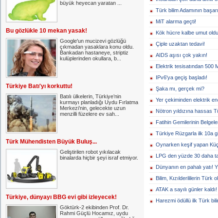
büyük heyecan yaratan ...
Türk bilim Adamının başarı
MiT alarma geçti!
Bu gözlükle 10 mekan yasak!
Kök hücre kalbe umut oldu
Google'un mucizevi gözlüğü
Çiple uzaktan tedavi!
çıkmadan yasaklara konu oldu.
Bankadan hastaneye, striptiz
AIDS aşısı çok yakın!
kulüplerinden okullara, b...
Elektrik tesisatından 500 
IPv6'ya geçiş başladı!
Türkiye Batı'yı korkuttu!
Şaka mı, gerçek mi?
Batılı ülkelerin, Türkiye’nin
Yer çekiminden elektrik ene
kurmayı planladığı Uydu Fırlatma
Merkezi’nin, gelecekte uzun
Nötron yıldızına hassas T
menzilli füzelere ev sah...
Fatihin Gemilerinin Belgele
Türkiye Rüzgarla ilk 10a gi
Türk Mühendisten Büyük Buluş...
Oynarken keşif yapan Küç
Geliştirilen robot yıkılacak
LPG den yüzde 30 daha ta
binalarda hiçbir şeyi israf etmiyor.
Dünyanın en pahalı yatı! 
Bilim, Kızılderililerin Türk
ATAK a sayılı günler kaldı!
Türkiye, dünyayı BBG evi gibi izleyecek!
Harezmi ödüllü ilk Türk bi
Göktürk-2 ekibinden Prof. Dr.
Rahmi Güçlü Hocamız, uydu