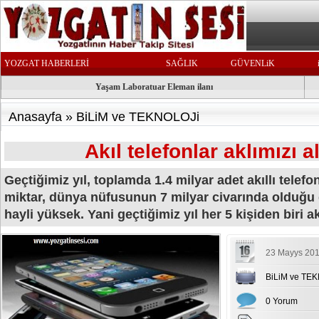
YOZGAT HABERLERİ
SAĞLIK
GÜVENLiK
Yaşam Laboratuar Eleman ilanı
Anasayfa
»
BiLiM ve TEKNOLOJi
Akıl telefonlar aklımızı al
Geçtiğimiz yıl, toplamda 1.4 milyar adet akıllı telefon
miktar, dünya nüfusunun 7 milyar civarında olduğu
hayli yüksek. Yani geçtiğimiz yıl her 5 kişiden biri akı
23 Mayys 201
BiLiM ve TE
0 Yorum