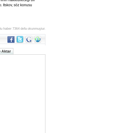
ninin nakledileceği bir
tı. Itskov, söz konusu
Bu haber 7364 defa okunmuştur.
 Aktar