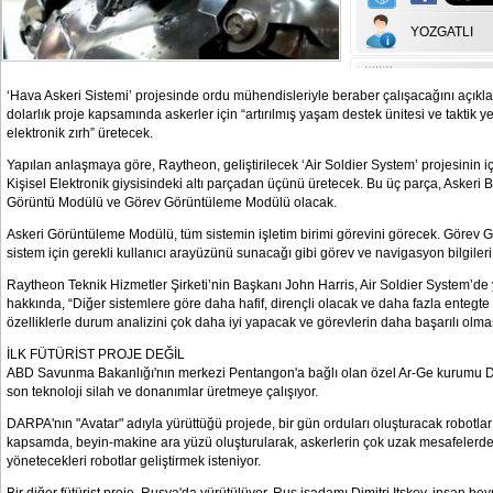
YOZGATLI
‘Hava Askeri Sistemi’ projesinde ordu mühendisleriyle beraber çalışacağını açıkla
dolarlık proje kapsamında askerler için “artırılmış yaşam destek ünitesi ve taktik ye
elektronik zırh” üretecek.
Yapılan anlaşmaya göre, Raytheon, geliştirilecek ‘Air Soldier System’ projesinin i
Kişisel Elektronik giysisindeki altı parçadan üçünü üretecek. Bu üç parça, Askeri B
Görüntü Modülü ve Görev Görüntüleme Modülü olacak.
Askeri Görüntüleme Modülü, tüm sistemin işletim birimi görevini görecek. Görev
sistem için gerekli kullanıcı arayüzünü sunacağı gibi görev ve navigasyon bilgiler
Raytheon Teknik Hizmetler Şirketi’nin Başkanı John Harris, Air Soldier System’de y
hakkında, “Diğer sistemlere göre daha hafif, dirençli olacak ve daha fazla entegte 
özelliklerle durum analizini çok daha iyi yapacak ve görevlerin daha başarılı olma
İLK FÜTÜRİST PROJE DEĞİL
ABD Savunma Bakanlığı'nın merkezi Pentangon'a bağlı olan özel Ar-Ge kurumu 
son teknoloji silah ve donanımlar üretmeye çalışıyor.
DARPA'nın "Avatar" adıyla yürüttüğü projede, bir gün orduları oluşturacak robotlar
kapsamda, beyin-makine ara yüzü oluşturularak, askerlerin çok uzak mesafelerde
yönetecekleri robotlar geliştirmek isteniyor.