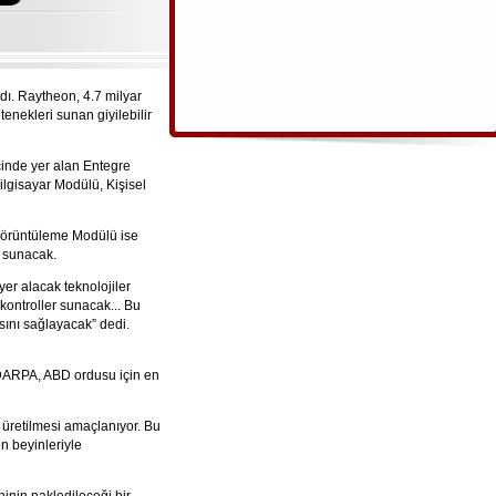
dı. Raytheon, 4.7 milyar
tenekleri sunan giyilebilir
çinde yer alan Entegre
ilgisayar Modülü, Kişisel
 Görüntüleme Modülü ise
i sunacak.
er alacak teknolojiler
kontroller sunacak... Bu
sını sağlayacak” dedi.
DARPA, ABD ordusu için en
 üretilmesi amaçlanıyor. Bu
n beyinleriyle