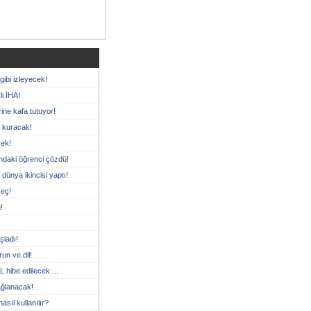
ibi izleyecek!
i İHA!
ine kafa tutuyor!
 kuracak!
cek!
ındaki öğrenci çözdü!
 dünya ikincisi yaptı!
seç!
!
şladı!
un ve dil!
L hibe edilecek....
bağlanacak!
sıl kullanılır?