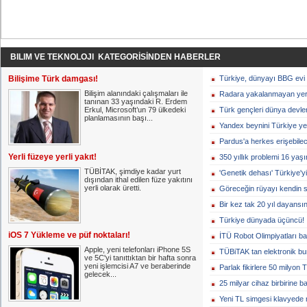
BILIM VE TEKNOLOJI KATEGORİSİNDEN HABERLER
Bilişime Türk damgası!
Türkiye, dünyayı BBG evi g
Bilişim alanındaki çalışmaları ile
Radara yakalanmayan yerl
tanınan 33 yaşındaki R. Erdem
Erkul, Microsoft’un 79 ülkedeki
Türk gençleri dünya devler
planlamasının başı...
Yandex beynini Türkiye ye
Pardus'a herkes erişebile
Yerli füzeye yerli yakıt!
350 yıllık problemi 16 yaş
TÜBİTAK, şimdiye kadar yurt
'Genetik dehası' Türkiye'yi
dışından ithal edilen füze yakıtını
yerli olarak üretti.
Göreceğin rüyayı kendin 
Bir kez tak 20 yıl dayansın
Türkiye dünyada üçüncü!
iOS 7 Yükleme ve püf noktaları!
İTÜ Robot Olimpiyatları ba
Apple, yeni telefonları iPhone 5S
TÜBiTAK tan elektronik bur
ve 5C'yi tanıttıktan bir hafta sonra
yeni işlemcisi A7 ve beraberinde
Parlak fikirlere 50 milyon T
gelecek...
25 milyar cihaz birbirine 
Yeni TL simgesi klavyede na