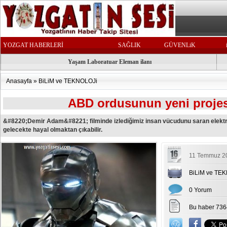
YOZGAT HABERLERİ
SAĞLIK
GÜVENLiK
Yaşam Laboratuar Eleman ilanı
Anasayfa
»
BiLiM ve TEKNOLOJi
ABD ordusunun yeni projes
&#8220;Demir Adam&#8221; filminde izlediğimiz insan vücudunu saran elektron
gelecekte hayal olmaktan çıkabilir.
11 Temmuz 20
BiLiM ve TE
0 Yorum
Bu haber 736