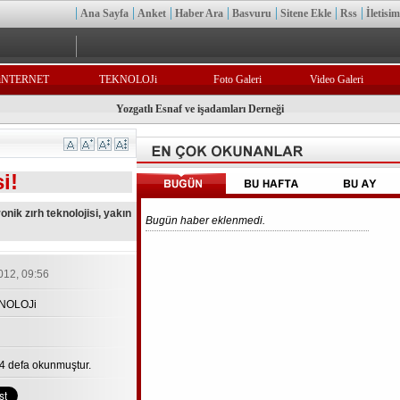
Ana Sayfa
Anket
Haber Ara
Basvuru
Sitene Ekle
Rss
İletisim
iNTERNET
TEKNOLOJi
Foto Galeri
Video Galeri
Yozgatlı Esnaf ve işadamları Derneği
i!
ik zırh teknolojisi, yakın
Bugün haber eklenmedi.
12, 09:56
KNOLOJi
4 defa okunmuştur.