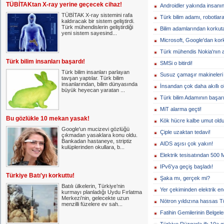
TÜBİTAKtan X-ray yerine geçecek cihaz!
Androidler yakında insanın
TÜBİTAK X-ray sistemini rafa
Türk bilim adamı, robotlara 
kaldıracak bir sistem geliştirdi.
Türk mühendislerin geliştirdiği
Bilim adamlarından korkut
yeni sistem sayesind...
Microsoft, Google'dan ko
Türk mühendis Nokia'nın a
Türk bilim insanları başardı!
SMSi o bitirdi!
Türk bilim insanları parlayan
Susuz çamaşır makineleri 
tavşan yaptılar. Türk bilim
insanlarından, bilim dünyasında
İnsandan çok daha akıllı ol
büyük heyecan yaratan ...
Türk bilim Adamının başarı
MiT alarma geçti!
Bu gözlükle 10 mekan yasak!
Kök hücre kalbe umut oldu
Google'un mucizevi gözlüğü
Çiple uzaktan tedavi!
çıkmadan yasaklara konu oldu.
Bankadan hastaneye, striptiz
AIDS aşısı çok yakın!
kulüplerinden okullara, b...
Elektrik tesisatından 500 
IPv6'ya geçiş başladı!
Türkiye Batı'yı korkuttu!
Şaka mı, gerçek mi?
Batılı ülkelerin, Türkiye’nin
Yer çekiminden elektrik ene
kurmayı planladığı Uydu Fırlatma
Merkezi’nin, gelecekte uzun
Nötron yıldızına hassas T
menzilli füzelere ev sah...
Fatihin Gemilerinin Belgele