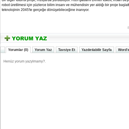
Bir diğer fütürist proje, Rusya'da yürütülüyor. Rus işadamı Dimitri Itskov, insan bey
robot üretilmesi için yüzlerce bilim insanı ve mühendisin yer aldığı bir proje başlat
teknolojinin 2045'te gerçeğe dönüşebileceğine inanıyor.
YOZGATIN SESi
Yorumlar (0)
Yorum Yaz
Tavsiye Et
Yazdırılabilir Sayfa
Word'e