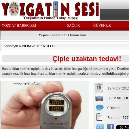
YOZGAT HABERLERİ
SAĞLIK
GÜVENLiK
Yaşam Laboratuar Eleman ilanı
Anasayfa
»
BiLiM ve TEKNOLOJi
Çiple uzaktan tedavi!
Hastalıkların mikroçiple tedavisi artık bilim kurgu öğesi olmaktan çıktı. Danim
araştırma, ilk kez bazı hastalıkların mikroçiple uzaktan tedavi edilebileceğini g
19 ?ubat 201
BiLiM ve TE
0 Yorum
Bu haber 677