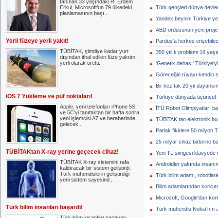
tanınan 33 yaşındaki R. Erdem
Erkul, Microsoft’un 79 ülkedeki
Türk gençleri dünya devler
planlamasının başı...
Yandex beynini Türkiye ye
ABD ordusunun yeni projes
Yerli füzeye yerli yakıt!
Pardus'a herkes erişebile
TÜBİTAK, şimdiye kadar yurt
350 yıllık problemi 16 yaş
dışından ithal edilen füze yakıtını
yerli olarak üretti.
'Genetik dehası' Türkiye'yi
Göreceğin rüyayı kendin 
Bir kez tak 20 yıl dayansın
iOS 7 Yükleme ve püf noktaları!
Türkiye dünyada üçüncü!
Apple, yeni telefonları iPhone 5S
İTÜ Robot Olimpiyatları ba
ve 5C'yi tanıttıktan bir hafta sonra
yeni işlemcisi A7 ve beraberinde
TÜBiTAK tan elektronik bur
gelecek...
Parlak fikirlere 50 milyon T
25 milyar cihaz birbirine 
TÜBİTAKtan X-ray yerine geçecek cihaz!
Yeni TL simgesi klavyede na
TÜBİTAK X-ray sistemini rafa
Androidler yakında insanın
kaldıracak bir sistem geliştirdi.
Türk mühendislerin geliştirdiği
Türk bilim adamı, robotlara 
yeni sistem sayesind...
Bilim adamlarından korkut
Microsoft, Google'dan ko
Türk bilim insanları başardı!
Türk mühendis Nokia'nın a
Türk bilim insanları parlayan