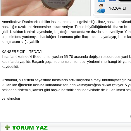
YOZGATLI
Amerikalı ve Danimarkalı bilim insanlarının ortak geliştirdiği cihaz, hastanın vücud
hastalığın uzaktan izlenmesine imkan veriyor. Tırnak büyüklüğündeki cihazın içind
gizli. Uzaktan kontrol sayesinde, ilaç doğru zamanda ve dozda kana veriliyor. Yani
cep telefonu yardımıyla, hastalığın durumuna göre ilaç dozunu ayarlayıp, ilacın ka
karışmasını sağlayabilir.
KANSERE ÇİPLİ TEDAVİ
İnsanlar üzerindeki ilk deneme, yaşları 65-70 arasında değişen osteoropoz yani k
kadınlarda yapıldı. Başarılı geçen denemeler sonucu, yöntemin herhangi bir yan 
kaydedildi.
Uzmanlar, bu sistem sayesinde hastaların artık ilaçlarını almayı unutmayacağını 
kullanılan iğnelerin acısına katlanmak zorunda kalmayacağına dikkat çekiyor. 5 yı
beklenen sistemin, kanser gibi başka hastalıkların tedavisinde de kullanılması bek
ve teknoloji
YOZGATIN SESi