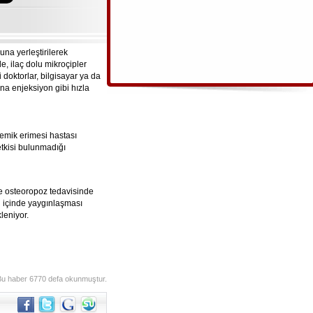
una yerleştirilerek
e, ilaç dolu mikroçipler
 doktorlar, bilgisayar ya da
na enjeksiyon gibi hızla
emik erimesi hastası
etkisi bulunmadığı
ve osteoropoz tedavisinde
l içinde yaygınlaşması
leniyor.
Bu haber 6770 defa okunmuştur.