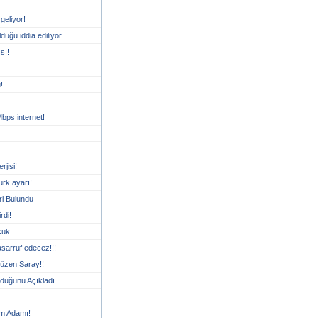
geliyor!
duğu iddia ediliyor
sı!
!
Mbps internet!
rjisi!
ürk ayarı!
ri Bulundu
rdi!
ük...
sarruf edecez!!!
Yüzen Saray!!
 olduğunu Açıkladı
lim Adamı!