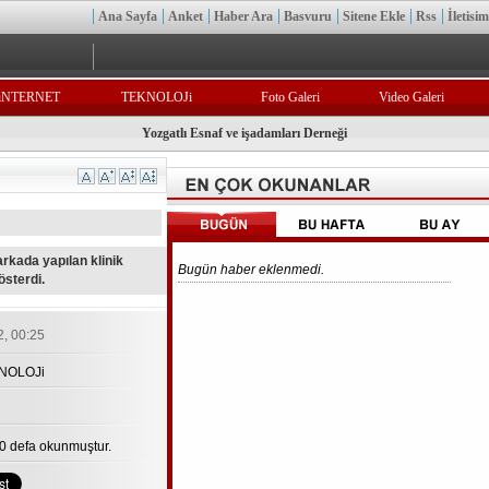
Ana Sayfa
Anket
Haber Ara
Basvuru
Sitene Ekle
Rss
İletisim
iNTERNET
TEKNOLOJi
Foto Galeri
Video Galeri
Yozgatlı Esnaf ve işadamları Derneği
arkada yapılan klinik
Bugün haber eklenmedi.
österdi.
2, 00:25
KNOLOJi
0 defa okunmuştur.