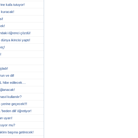
ine kafa tutuyor!
 kuracak!
i!
cek!
ındaki öğrenci çözdü!
 dünya ikincisi yaptı!
seç!
!
şladı!
un ve dil!
L hibe edilecek....
bağlanacak!
sıl kullanılır?
 yerine geçecek!!!
'beden dili' öğretiyor!
an uyarı!
rkuyor mu?
klını başına getirecek!