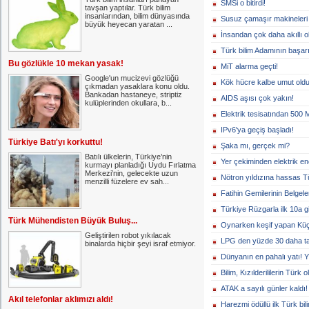
SMSi o bitirdi!
tavşan yaptılar. Türk bilim
insanlarından, bilim dünyasında
Susuz çamaşır makineleri 
büyük heyecan yaratan ...
İnsandan çok daha akıllı ol
Türk bilim Adamının başarı
Bu gözlükle 10 mekan yasak!
MiT alarma geçti!
Google'un mucizevi gözlüğü
Kök hücre kalbe umut oldu
çıkmadan yasaklara konu oldu.
Bankadan hastaneye, striptiz
AIDS aşısı çok yakın!
kulüplerinden okullara, b...
Elektrik tesisatından 500 
IPv6'ya geçiş başladı!
Türkiye Batı'yı korkuttu!
Şaka mı, gerçek mi?
Batılı ülkelerin, Türkiye’nin
Yer çekiminden elektrik ene
kurmayı planladığı Uydu Fırlatma
Merkezi’nin, gelecekte uzun
Nötron yıldızına hassas T
menzilli füzelere ev sah...
Fatihin Gemilerinin Belgele
Türkiye Rüzgarla ilk 10a gi
Türk Mühendisten Büyük Buluş...
Oynarken keşif yapan Küç
Geliştirilen robot yıkılacak
LPG den yüzde 30 daha ta
binalarda hiçbir şeyi israf etmiyor.
Dünyanın en pahalı yatı! 
Bilim, Kızılderililerin Türk
ATAK a sayılı günler kaldı!
Akıl telefonlar aklımızı aldı!
Harezmi ödüllü ilk Türk bi