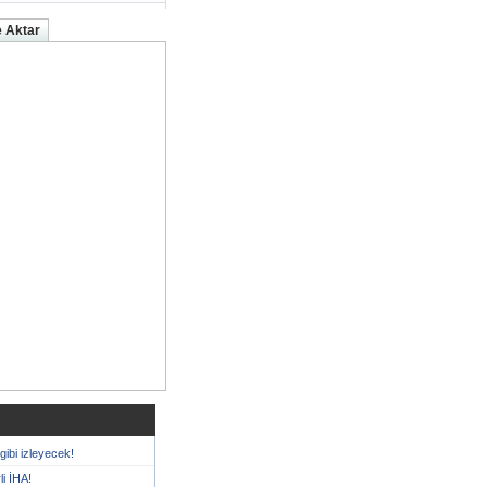
 Aktar
ibi izleyecek!
i İHA!