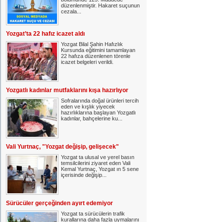
düzenlenmiştir. Hakaret suçunun
cezala...
Yozgat’ta 22 hafız icazet aldı
Yozgat Bilal Şahin Hafızlık
Kursunda eğitimini tamamlayan
22 hafıza düzenlenen törenle
icazet belgeleri verildi.
Yozgatlı kadınlar mutfaklarını kışa hazırlıyor
Sofralarında doğal ürünleri tercih
eden ve kışlık yiyecek
hazırlıklarına başlayan Yozgatlı
kadınlar, bahçelerine ku...
Vali Yurtnaç, "Yozgat değişip, gelişecek"
Yozgat ta ulusal ve yerel basın
temsilcilerini ziyaret eden Vali
Kemal Yurtnaç, Yozgat ın 5 sene
içerisinde değişip...
Sürücüler gerçeğinden ayırt edemiyor
Yozgat ta sürücülerin trafik
kurallarına daha fazla uymalarını