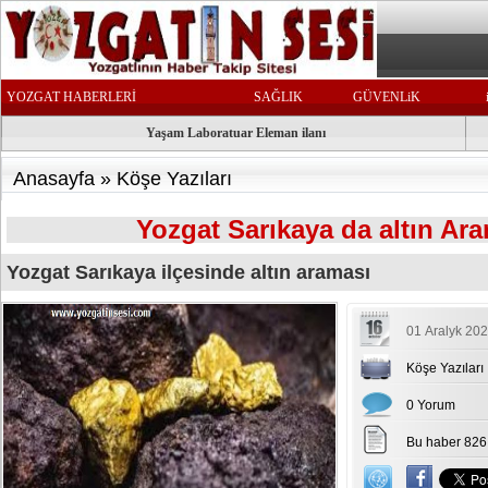
YOZGAT HABERLERİ
SAĞLIK
GÜVENLiK
Yaşam Laboratuar Eleman ilanı
Anasayfa
»
Köşe Yazıları
Yozgat Sarıkaya da altın Ar
Yozgat Sarıkaya ilçesinde altın araması
01 Aralyk 202
Köşe Yazıları
0 Yorum
Bu haber 826