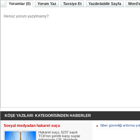
Yorumlar (0)
Yorum Yaz
Tavsiye Et
Yazdırılabilir Sayfa
Word'e
KÖŞE YAZILARI KATEGORİSİNDEN HABERLER
Sosyal medyadan hakaret suçu
Siber güvenliği arttırma yol
Hakaret suçu, 5237 sayılı
TCK’nın şerefe karşı suçlar
bölümünde 125. Maddede