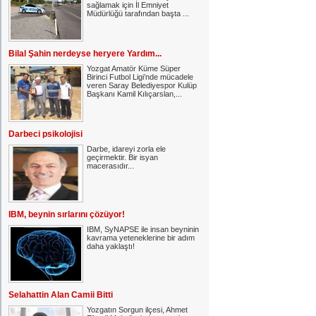
sağlamak için İl Emniyet
Müdürlüğü tarafından başta ...
Bilal Şahin nerdeyse heryere Yardım...
Yozgat Amatör Küme Süper
Birinci Futbol Ligi’nde mücadele
veren Saray Belediyespor Kulüp
Başkanı Kamil Kılıçarslan,...
Darbeci psikolojisi
Darbe, idareyi zorla ele
geçirmektir. Bir isyan
macerasıdır...
IBM, beynin sırlarını çözüyor!
IBM, SyNAPSE ile insan beyninin
kavrama yeteneklerine bir adım
daha yaklaştı!
Selahattin Alan Camii Bitti
Yozgatın Sorgun ilçesi, Ahmet