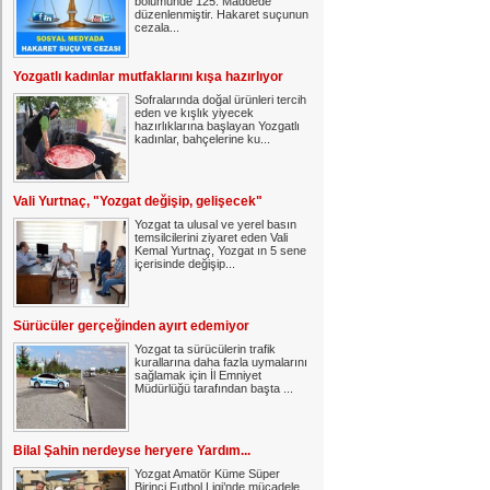
bölümünde 125. Maddede
düzenlenmiştir. Hakaret suçunun
cezala...
Yozgatlı kadınlar mutfaklarını kışa hazırlıyor
Sofralarında doğal ürünleri tercih
eden ve kışlık yiyecek
hazırlıklarına başlayan Yozgatlı
kadınlar, bahçelerine ku...
Vali Yurtnaç, "Yozgat değişip, gelişecek"
Yozgat ta ulusal ve yerel basın
temsilcilerini ziyaret eden Vali
Kemal Yurtnaç, Yozgat ın 5 sene
içerisinde değişip...
Sürücüler gerçeğinden ayırt edemiyor
Yozgat ta sürücülerin trafik
kurallarına daha fazla uymalarını
sağlamak için İl Emniyet
Müdürlüğü tarafından başta ...
Bilal Şahin nerdeyse heryere Yardım...
Yozgat Amatör Küme Süper
Birinci Futbol Ligi’nde mücadele