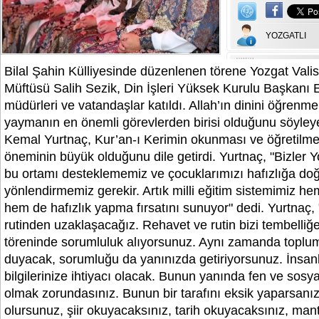
YOZGATLI
Bilal Şahin Külliyesinde düzenlenen törene Yozgat Valis
Müftüsü Salih Sezik, Din İşleri Yüksek Kurulu Başkanı 
müdürleri ve vatandaşlar katıldı. Allah’ın dinini öğrenm
yaymanın en önemli görevlerden birisi olduğunu söyleye
Kemal Yurtnaç, Kur’an-ı Kerimin okunması ve öğretilme
öneminin büyük olduğunu dile getirdi. Yurtnaç, "Bizler Yo
bu ortamı desteklememiz ve çocuklarımızı hafızlığa do
yönlendirmemiz gerekir. Artık milli eğitim sistemimiz 
hem de hafızlık yapma fırsatını sunuyor" dedi. Yurtnaç
rutinden uzaklaşacağız. Rehavet ve rutin bizi tembelliğe 
töreninde sorumluluk alıyorsunuz. Aynı zamanda toplu
duyacak, sorumluğu da yanınızda getiriyorsunuz. İnsanl
bilgilerinize ihtiyacı olacak. Bunun yanında fen ve sosyal
olmak zorundasınız. Bunun bir tarafını eksik yaparsanı
olursunuz, şiir okuyacaksınız, tarih okuyacaksınız, man