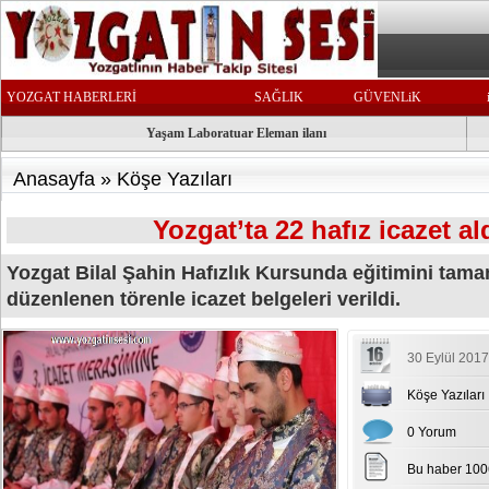
YOZGAT HABERLERİ
SAĞLIK
GÜVENLiK
Yaşam Laboratuar Eleman ilanı
Anasayfa
»
Köşe Yazıları
Yozgat’ta 22 hafız icazet al
Yozgat Bilal Şahin Hafızlık Kursunda eğitimini tam
düzenlenen törenle icazet belgeleri verildi.
30 Eylül 2017
Köşe Yazıları
0 Yorum
Bu haber 100