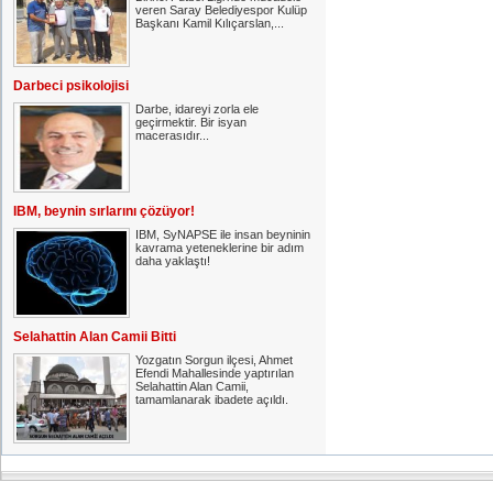
veren Saray Belediyespor Kulüp
Başkanı Kamil Kılıçarslan,...
Darbeci psikolojisi
Darbe, idareyi zorla ele
geçirmektir. Bir isyan
macerasıdır...
IBM, beynin sırlarını çözüyor!
IBM, SyNAPSE ile insan beyninin
kavrama yeteneklerine bir adım
daha yaklaştı!
Selahattin Alan Camii Bitti
Yozgatın Sorgun ilçesi, Ahmet
Efendi Mahallesinde yaptırılan
Selahattin Alan Camii,
tamamlanarak ibadete açıldı.