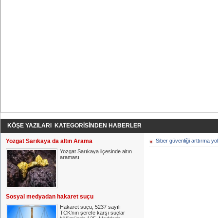
KÖŞE YAZILARI KATEGORİSİNDEN HABERLER
Yozgat Sarıkaya da altın Arama
Siber güvenliği arttırma yol
Yozgat Sarıkaya ilçesinde altın
araması
Sosyal medyadan hakaret suçu
Hakaret suçu, 5237 sayılı
TCK’nın şerefe karşı suçlar