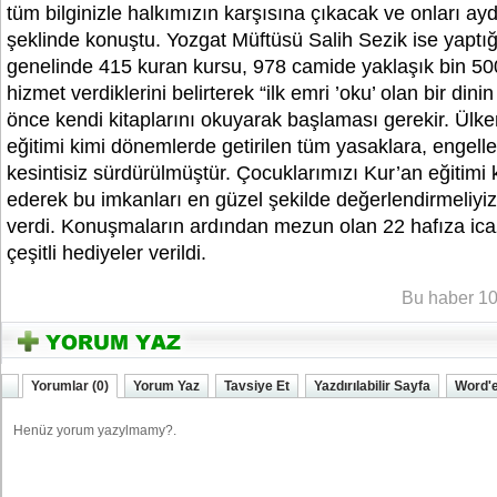
tüm bilginizle halkımızın karşısına çıkacak ve onları ay
şeklinde konuştu. Yozgat Müftüsü Salih Sezik ise yaptı
genelinde 415 kuran kursu, 978 camide yaklaşık bin 50
hizmet verdiklerini belirterek “ilk emri ’oku’ olan bir dini
önce kendi kitaplarını okuyarak başlaması gerekir. Ülk
eğitimi kimi dönemlerde getirilen tüm yasaklara, engel
kesintisiz sürdürülmüştür. Çocuklarımızı Kur’an eğitimi
ederek bu imkanları en güzel şekilde değerlendirmeliyiz”
verdi. Konuşmaların ardından mezun olan 22 hafıza icaz
çeşitli hediyeler verildi.
YOZGATIN SESi
Bu haber 10
Yorumlar (0)
Yorum Yaz
Tavsiye Et
Yazdırılabilir Sayfa
Word'e