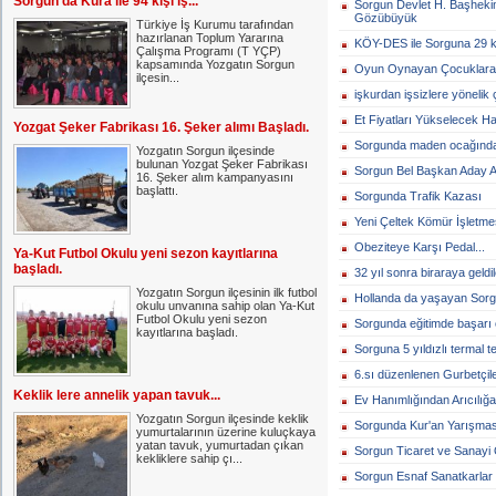
Sorgun da Kura ile 94 kişi iş...
Sorgun Devlet H. Başhekim
Gözübüyük
Türkiye İş Kurumu tarafından
hazırlanan Toplum Yararına
KÖY-DES ile Sorguna 29 km 
Çalışma Programı (T YÇP)
kapsamında Yozgatın Sorgun
Oyun Oynayan Çocuklara O
ilçesin...
işkurdan işsizlere yönelik 
Et Fiyatları Yükselecek Ha
Yozgat Şeker Fabrikası 16. Şeker alımı Başladı.
Sorgunda maden ocağında pa
Yozgatın Sorgun ilçesinde
bulunan Yozgat Şeker Fabrikası
Sorgun Bel Başkan Aday Ad
16. Şeker alım kampanyasını
başlattı.
Sorgunda Trafik Kazası
Yeni Çeltek Kömür İşletmesi
Obeziteye Karşı Pedal...
Ya-Kut Futbol Okulu yeni sezon kayıtlarına
başladı.
32 yıl sonra biraraya geldile
Yozgatın Sorgun ilçesinin ilk futbol
Hollanda da yaşayan Sorgu
okulu unvanına sahip olan Ya-Kut
Futbol Okulu yeni sezon
Sorgunda eğitimde başarı o
kayıtlarına başladı.
Sorguna 5 yıldızlı termal t
6.sı düzenlenen Gurbetçiler
Keklik lere annelik yapan tavuk...
Ev Hanımlığından Arıcılığa 
Yozgatın Sorgun ilçesinde keklik
Sorgunda Kur'an Yarışması
yumurtalarının üzerine kuluçkaya
yatan tavuk, yumurtadan çıkan
Sorgun Ticaret ve Sanayi 
kekliklere sahip çı...
Sorgun Esnaf Sanatkarlar 