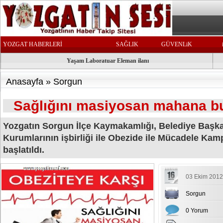
YOZGAT HABERLERİ
SAĞLIK
GÜVENLiK
Yaşam Laboratuar Eleman ilanı
Anasayfa
»
Sorgun
Sağlığını masiyosan mahana b
Yozgatın Sorgun İlçe Kaymakamlığı, Belediye Başk
Kurumlarının işbirliği ile Obezide ile Mücadele Ka
başlatıldı.
03 Ekim 2012
Sorgun
0 Yorum