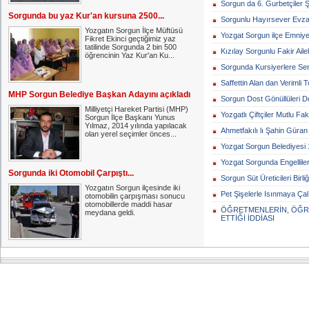
Sorgun da 6. Gurbetçiler Şö
Sorgunda bu yaz Kur'an kursuna 2500...
Sorgunlu Hayırsever Evzac
Yozgatın Sorgun İlçe Müftüsü
Yozgat Sorgun ilçe Emniyet
Fikret Ekinci geçtiğimiz yaz
tatilinde Sorgunda 2 bin 500
Kızılay Sorgunlu Fakir Ailel
öğrencinin Yaz Kur'an Ku...
Sorgunda Kursiyerlere Sertif
Saffettin Alan dan Verimli T
MHP Sorgun Belediye Başkan Adayını açıkladı
Sorgun Dost Gönüllüleri De
Milliyetçi Hareket Partisi (MHP)
Yozgatlı Çiftçiler Mutlu Fak
Sorgun İlçe Başkanı Yunus
Yılmaz, 2014 yılında yapılacak
Ahmetfakılı lı Şahin Güran 7
olan yerel seçimler önces...
Yozgat Sorgun Belediyesi 
Yozgat Sorgunda Engelliler
Sorgunda iki Otomobil Çarpıştı...
Sorgun Süt Üreticileri Birli
Yozgatın Sorgun ilçesinde iki
Pet Şişelerle Isınmaya Çalı
otomobilin çarpışması sonucu
otomobillerde maddi hasar
ÖĞRETMENLERİN, ÖĞR
meydana geldi.
ETTİĞİ İDDİASI