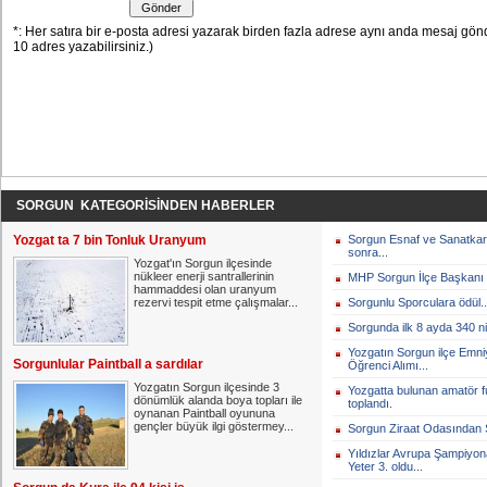
SORGUN KATEGORİSİNDEN HABERLER
Yozgat ta 7 bin Tonluk Uranyum
Sorgun Esnaf ve Sanatkar
sonra...
Yozgat'ın Sorgun ilçesinde
nükleer enerji santrallerinin
MHP Sorgun İlçe Başkanı 
hammaddesi olan uranyum
rezervi tespit etme çalışmalar...
Sorgunlu Sporculara ödül..
Sorgunda ilk 8 ayda 340 ni
Yozgatın Sorgun ilçe Emn
Sorgunlular Paintball a sardılar
Öğrenci Alımı...
Yozgatın Sorgun ilçesinde 3
Yozgatta bulunan amatör f
dönümlük alanda boya topları ile
toplandı.
oynanan Paintball oyununa
gençler büyük ilgi göstermey...
Sorgun Ziraat Odasından Se
Yıldızlar Avrupa Şampiy
Yeter 3. oldu...