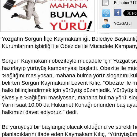
Bu haber 717
YOZGATLI
Yozgatın Sorgun İlçe Kaymakamlığı, Belediye Başkanl
Kurumlarının işbirliği ile Obezide ile Mücadele Kampanya
Sorgun Kaymakamı obeziteyle mücadele için Yozgat şiv
hazırlayıp yürüyüş kampanyası başlattı. Obezite ile müc
'Sağlığını masiyosan, mahana bulma yörü' sloganını kul
belirten Sorgun Kaymakamı Levent Kılıç, “Obezite ile 
halkı bilinçlendirmek için yürüyüş düzenledik. Yürüyüş i
şivesiyle 'Sağlığını masiyosan, mahana bulma yörü' slog
Yarın saat 10.00 da Hükümet Konağı önünden başlaya
halkımızı davet ediyoruz.” dedi.
Bu yürüyüşü bir başlangıç olacak olduğunu ve sürekli h
planladıklarını ifade eden Kaymakam Kılıç, “Yürüyüşü