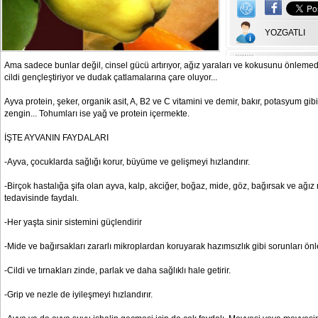
YOZGATLI
Ama sadece bunlar değil, cinsel gücü artırıyor, ağız yaraları ve kokusunu önlemed
cildi gençleştiriyor ve dudak çatlamalarına çare oluyor...
Ayva protein, şeker, organik asit, A, B2 ve C vitamini ve demir, bakır, potasyum gib
zengin... Tohumları ise yağ ve protein içermekte.
İŞTE AYVANIN FAYDALARI
-Ayva, çocuklarda sağlığı korur, büyüme ve gelişmeyi hızlandırır.
-Birçok hastalığa şifa olan ayva, kalp, akciğer, boğaz, mide, göz, bağırsak ve ağız r
tedavisinde faydalı.
-Her yaşta sinir sistemini güçlendirir
-Mide ve bağırsakları zararlı mikroplardan koruyarak hazımsızlık gibi sorunları önl
-Cildi ve tırnakları zinde, parlak ve daha sağlıklı hale getirir.
-Grip ve nezle de iyileşmeyi hızlandırır.