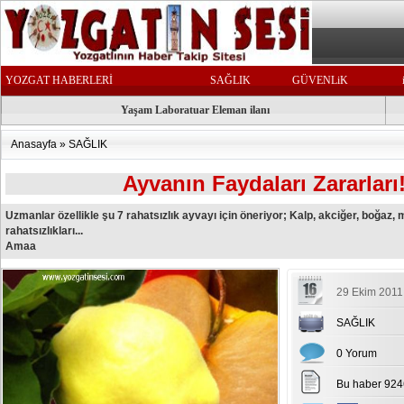
YOZGAT HABERLERİ
SAĞLIK
GÜVENLiK
Yaşam Laboratuar Eleman ilanı
Anasayfa
»
SAĞLIK
Ayvanın Faydaları Zararları!
Uzmanlar özellikle şu 7 rahatsızlık ayvayı için öneriyor; Kalp, akciğer, boğaz, 
rahatsızlıkları...
Amaa
29 Ekim 2011
SAĞLIK
0 Yorum
Bu haber 924