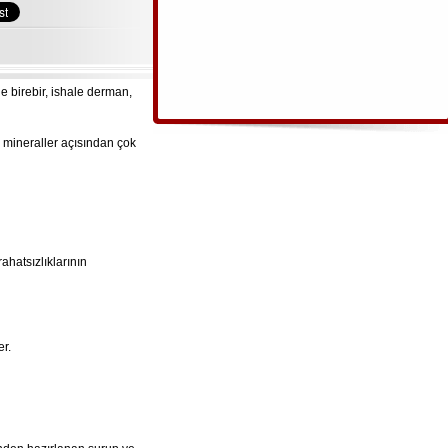
e birebir, ishale derman,
i mineraller açısından çok
ahatsızlıklarının
er.