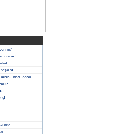
ıyor mu?
en vuracak!
ikkat
 başarısı!
ldürücü İkinci Kanser
züldü!
ızı!
mış!
savunma
or!