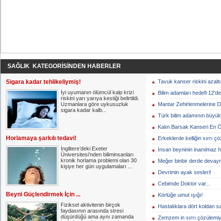
SAĞLIK KATEGORİSİNDEN HABERLER
Sigara kadar tehlikeliymiş!
Tavuk kanser riskini azalt
İyi uyumanın ölümcül kalp krizi
Bilim adamları hedefi 12'd
riskini yarı yarıya kestiği belirtildi.
Uzmanlara göre uykusuzluk
Mantar Zehirlenmelerine D
sigara kadar kalb...
Türk bilim adamının büyük
Kalın Barsak Kanseri En Ö
Horlamaya şarkılı tedavi!
Erkeklerde kelliğin sırrı çö
İngiltere’deki Exeter
İnsan beyninin inanılmaz h
Üniversitesi’nden biliminsanları
kronik horlama problemi olan 30
Meğer binbir derde devay
kişiye her gün uygulamaları ...
Devrimin ayak sesleri!
Cebimde Doktor var...
Beyni Güçlendirmek İçin ...
Körlüğe umut ışığı!
Fiziksel aktivitenin birçok
Hastalıklara dört koldan 
faydasının arasında stresi
düşürdüğü ama aynı zamanda
Zemzem in sırrı çözülemiy