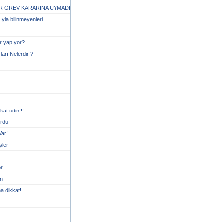
R GREV KARARINA UYMADI
ıyla bilinmeyenleri
er yapıyor?
arı Nelerdir ?
..
kat edin!!!
ördü
Var!
şler
or
an
a dikkat!