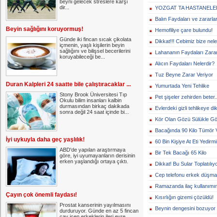
beyni gelecek streslere karşı
dir...
YOZGAT TA HASTANELE
Balın Faydaları ve zararlar
Beyin sağlığını koruyormuş!
Hemofiliye çare bulundu!
Günde iki fincan sıcak çikolata
Dikkat!!! Cebimiz bize nel
içmenin, yaşlı kişilerin beyin
sağlığını ve bilişsel becerilerini
Lahananın Faydaları Zararl
koruyabileceği be...
Alıcın Faydaları Nelerdir?
Tuz Beyne Zarar Veriyor
Duran Kalpleri 24 saatte bile çalıştıracaklar ...
Yumurtada Yeni Tehlike
Stony Brook Üniversitesi Tıp
Pet şişeler zehirden beter..
Okulu bilim insanları kalbin
durmasından birkaç dakikada
Evlerdeki gizli tehlikeye dik
sonra değil 24 saat içinde bi...
Kör Olan Gözü Sülükle G
Bacağında 90 Kilo Tümör 
İyi uykuyla daha geç yaşlılık!
60 Bin Kişiye At Eti Yedirmi
ABD'de yapılan araştırmaya
Bir Tek Bacağı 65 Kilo
göre, iyi uyumayanların derisinin
erken yaşlandığı ortaya çıktı.
Dikkat! Bu Sular Toplatılıy
Cep telefonu erkek düşm
Ramazanda ilaç kullanımın
Çayın çok önemli faydası!
Kısırlığın gizemi çözüldü!
Prostat kanserinin yayılmasını
Beynin dengesini bozuyor
durduruyor. Günde en az 5 fincan
çay içen erkeklerin ileri evre