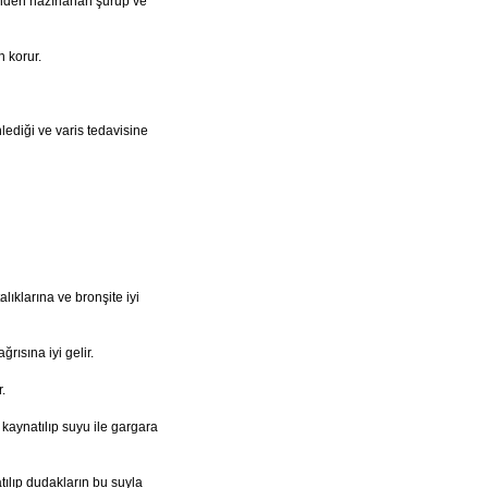
inden hazırlanan şurup ve
n korur.
lediği ve varis tedavisine
lıklarına ve bronşite iyi
ğrısına iyi gelir.
.
 kaynatılıp suyu ile gargara
tılıp dudakların bu suyla