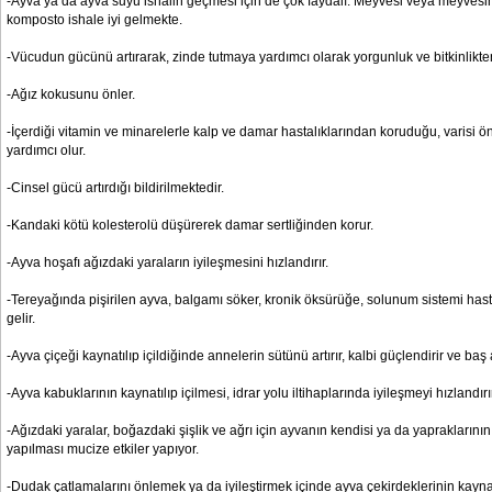
-Ayva ya da ayva suyu ishalin geçmesi için de çok faydalı. Meyvesi veya meyves
komposto ishale iyi gelmekte.
-Vücudun gücünü artırarak, zinde tutmaya yardımcı olarak yorgunluk ve bitkinlikte
-Ağız kokusunu önler.
-İçerdiği vitamin ve minarelerle kalp ve damar hastalıklarından koruduğu, varisi ön
yardımcı olur.
-Cinsel gücü artırdığı bildirilmektedir.
-Kandaki kötü kolesterolü düşürerek damar sertliğinden korur.
-Ayva hoşafı ağızdaki yaraların iyileşmesini hızlandırır.
-Tereyağında pişirilen ayva, balgamı söker, kronik öksürüğe, solunum sistemi hasta
gelir.
-Ayva çiçeği kaynatılıp içildiğinde annelerin sütünü artırır, kalbi güçlendirir ve baş a
-Ayva kabuklarının kaynatılıp içilmesi, idrar yolu iltihaplarında iyileşmeyi hızlandırır
-Ağızdaki yaralar, boğazdaki şişlik ve ağrı için ayvanın kendisi ya da yapraklarının
yapılması mucize etkiler yapıyor.
-Dudak çatlamalarını önlemek ya da iyileştirmek içinde ayva çekirdeklerinin kayna