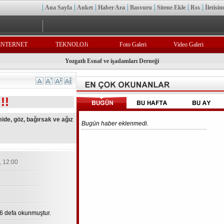
Ana Sayfa
Anket
Haber Ara
Basvuru
Sitene Ekle
Rss
İletisim
iNTERNET
TEKNOLOJi
Foto Galeri
Video Galeri
Yozgatlı Esnaf ve işadamları Derneği
!!
mide, göz, bağırsak ve ağız
Bugün haber eklenmedi.
, 12:00
6 defa okunmuştur.