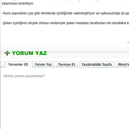
yıkanması öneriliyor.
-Ayva yaprakları çay gibi demlenip içildiğinde sakinleştiriyor ve uykusuzluğa iyi ge
-Şeker içeriğinin düşük olması nedeniyle şeker hastaları tarafından da rahatlıkla tük
YOZGATIN SESi
Yorumlar (0)
Yorum Yaz
Tavsiye Et
Yazdırılabilir Sayfa
Word'e