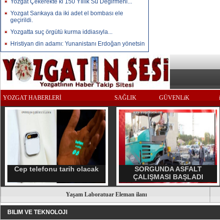
Yozgat Çekerekte ki 150 Yıllık Su Değirmeni...
Yozgat Sarıkaya da iki adet el bombası ele
geçirildi.
Yozgatta suç örgütü kurma iddiasıyla...
Hristiyan din adamı: Yunanistanı Erdoğan yönetsin
YOZGAT HABERLERİ
SAĞLIK
GÜVENLiK
Cep telefonu tarih olacak
SORGUNDA ASFALT
ÇALIŞMASI BAŞLADI
Yaşam Laboratuar Eleman ilanı
BILIM VE TEKNOLOJI