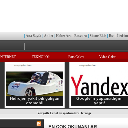
Ana Sayfa
Anket
Haber Ara
Basvuru
Sitene Ekle
Rss
İletisim
iNTERNET
TEKNOLOJi
Foto Galeri
Video Galeri
Hidrojen yakıt pili çalışan
Google'ın yapamadığını
otomobil
yaptı!
Yozgatlı Esnaf ve işadamları Derneği