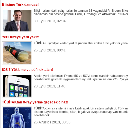
Bilişime Türk damgası!
Bilişim alanındaki çalışmaları ile tanınan 33 yaşındaki R. Erdem Erku
planlamasının başına getirildi. Erkul, Ortadoğu ve Afrika’daki 79 ülk
30 Eylül 2013, 02:34
Yerli füzeye yerli yakıt!
TÜBİTAK, şimdiye kadar yurt dışından ithal edilen füze yakıtını yerli o
25 Eylül 2013, 00:41
iOS 7 Yükleme ve püf noktaları!
Apple, yeni telefonları iPhone 5S ve 5C'yi tanıttıktan bir hafta sonra 
beraberinde gelecek uygulamalara uyumlu işletim sistemi iOS 7'yi ya
20 Eylül 2013, 11:40
TÜBİTAKtan X-ray yerine geçecek cihaz!
TÜBİTAK X-ray sistemini rafa kaldıracak bir sistem geliştirdi. Türk müh
sistem sayesinde bomba, silah, bıçak ve uyuşturucu taşıyan insanla
edilebilecek.
26 A?ustos 2013, 00:55