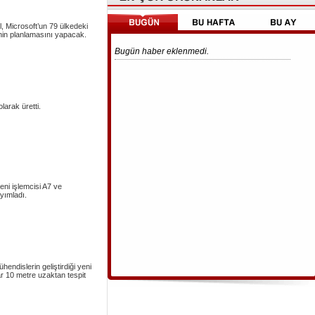
l, Microsoft’un 79 ülkedeki
enin planlamasını yapacak.
Bugün haber eklenmedi.
larak üretti.
yeni işlemcisi A7 ve
yımladı.
endislerin geliştirdiği yeni
r 10 metre uzaktan tespit